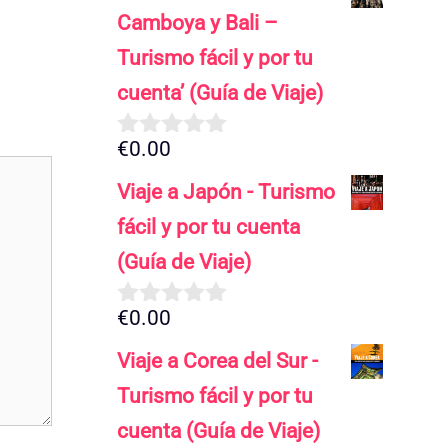
5
Camboya y Bali –
Turismo fácil y por tu
cuenta’ (Guía de Viaje)
€
0.00
0
d
Viaje a Japón - Turismo
e
5
fácil y por tu cuenta
(Guía de Viaje)
€
0.00
0
d
Viaje a Corea del Sur -
e
5
Turismo fácil y por tu
cuenta (Guía de Viaje)