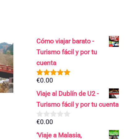
Cómo viajar barato -
Turismo fácil y por tu
cuenta
€
0.00
5.00
de 5
Viaje al Dublín de U2 -
Turismo fácil y por tu cuenta
€
0.00
0
d
‘Viaje a Malasia,
e