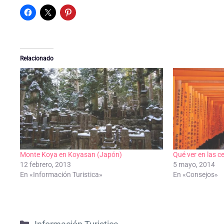
Relacionado
Monte Koya en Koyasan (Japón)
Qué ver en las c
12 febrero, 2013
5 mayo, 2014
En «Información Turistica»
En «Consejos»
Categorías