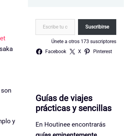
Escribe tu correo electrónico…
Suscribirse
et
Únete a otros 173 suscriptores
Osaka
Facebook
X
Pinterest
 son
Guías de viajes
prácticas y sencillas
mplo y
En Houtinee encontrarás
guías eminentemente