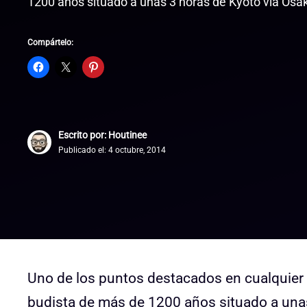
1200 años situado a unas 3 horas de Kyoto vía Osak
Compártelo:
Escrito por: Houtinee
Publicado el:
4 octubre, 2014
Uno de los puntos destacados en cualquier 
budista de más de 1200 años situado a unas