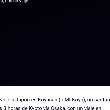
a, con un viaje …
viaje a Japón es Koyasan (o Mt Koya), un santua
 3 horas de Kyoto vía Osaka, con un viaje en