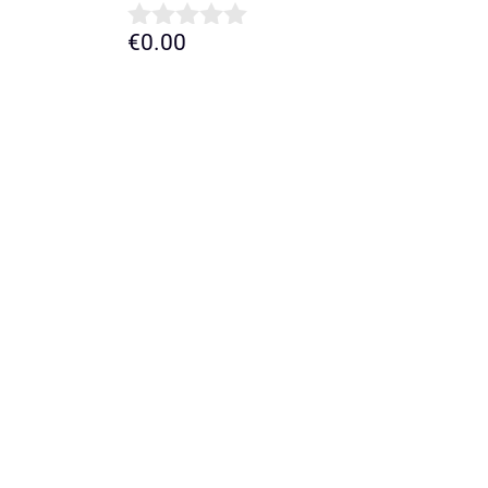
€
0.00
0
d
e
5