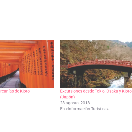
ercanías de Kioto
Excursiones desde Tokio, Osaka y Kioto
(Japón)
23 agosto, 2018
En «Información Turistica»