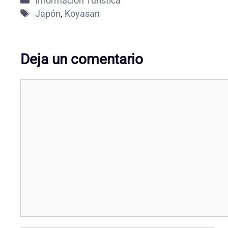
Información Turistica
Etiquetas
Japón
,
Koyasan
Deja un comentario
Comentario