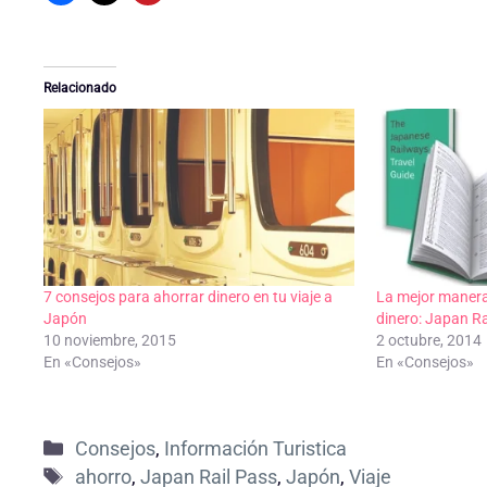
Relacionado
7 consejos para ahorrar dinero en tu viaje a
La mejor manera
Japón
dinero: Japan Ra
10 noviembre, 2015
2 octubre, 2014
En «Consejos»
En «Consejos»
Categorías
Consejos
,
Información Turistica
Etiquetas
ahorro
,
Japan Rail Pass
,
Japón
,
Viaje