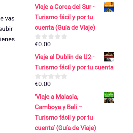
d
Viaje a Corea del Sur -
e
5
Turismo fácil y por tu
ue vas
cuenta (Guía de Viaje)
subir
tienes
€
0.00
0
d
Viaje al Dublín de U2 -
e
5
Turismo fácil y por tu cuenta
€
0.00
0
d
‘Viaje a Malasia,
e
5
Camboya y Bali –
Turismo fácil y por tu
cuenta’ (Guía de Viaje)