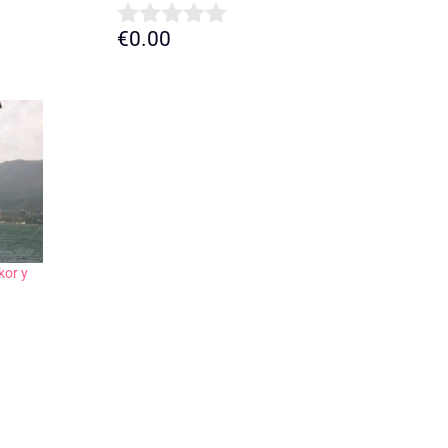
€
0.00
0
d
e
5
kor y