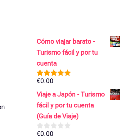
Cómo viajar barato -
Turismo fácil y por tu
cuenta
€
0.00
5.00
de 5
Viaje a Japón - Turismo
fácil y por tu cuenta
en
(Guía de Viaje)
€
0.00
0