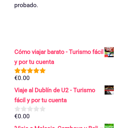
probado.
Cómo viajar barato - Turismo fácil
y por tu cuenta
€
0.00
5.00
de 5
Viaje al Dublín de U2 - Turismo
fácil y por tu cuenta
€
0.00
0
d