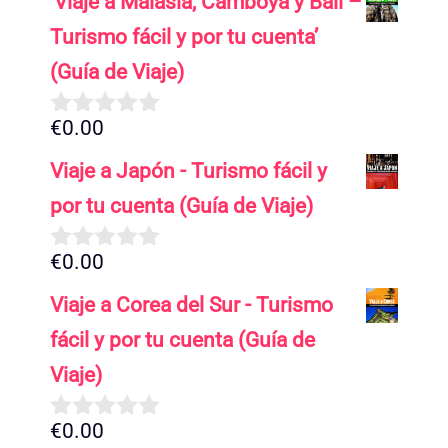
‘Viaje a Malasia, Camboya y Bali –
e
5
Turismo fácil y por tu cuenta’
(Guía de Viaje)
€
0.00
0
d
Viaje a Japón - Turismo fácil y
e
5
por tu cuenta (Guía de Viaje)
€
0.00
0
d
Viaje a Corea del Sur - Turismo
e
5
fácil y por tu cuenta (Guía de
Viaje)
€
0.00
0