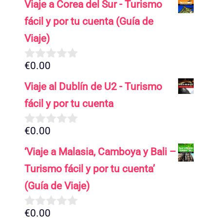
Viaje a Corea del Sur - Turismo
e
5
fácil y por tu cuenta (Guía de
Viaje)
€
0.00
0
d
Viaje al Dublín de U2 - Turismo
e
5
fácil y por tu cuenta
€
0.00
0
d
‘Viaje a Malasia, Camboya y Bali –
e
5
Turismo fácil y por tu cuenta’
(Guía de Viaje)
€
0.00
0