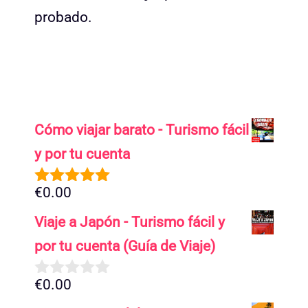
probado.
Cómo viajar barato - Turismo fácil
y por tu cuenta
€
0.00
5.00
de 5
Viaje a Japón - Turismo fácil y
por tu cuenta (Guía de Viaje)
€
0.00
0
d