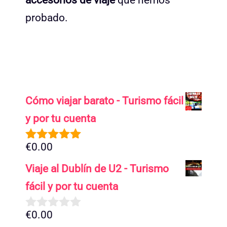
accesorios de viaje
que hemos
probado.
Cómo viajar barato - Turismo fácil
y por tu cuenta
€
0.00
5.00
de 5
Viaje al Dublín de U2 - Turismo
fácil y por tu cuenta
€
0.00
0