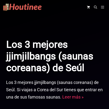
Saltar
ME
al
contenido
Los 3 mejores
jjimjilbangs (saunas
coreanas) de Seúl
Los 3 mejores jjimjilbangs (saunas coreanas) de
Seúl. Si viajas a Corea del Sur tienes que entrar en
una de sus famosas saunas.
Leer más »