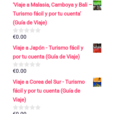
d
‘Viaje a Malasia, Camboya y Bali –
e
5
Turismo fácil y por tu cuenta’
(Guía de Viaje)
€
0.00
0
d
Viaje a Japón - Turismo fácil y
e
5
por tu cuenta (Guía de Viaje)
€
0.00
0
d
Viaje a Corea del Sur - Turismo
e
5
fácil y por tu cuenta (Guía de
Viaje)