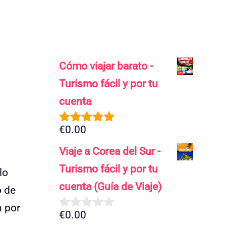
Cómo viajar barato -
Turismo fácil y por tu
cuenta
€
0.00
5.00
de 5
Viaje a Corea del Sur -
Turismo fácil y por tu
lo
cuenta (Guía de Viaje)
o de
n por
€
0.00
0