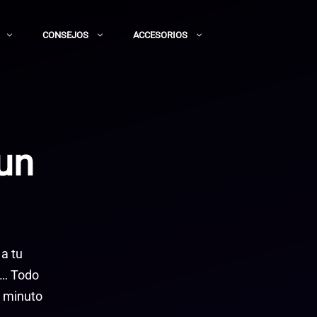
CONSEJOS
ACCESORIOS
 un
a tu
r… Todo
n minuto