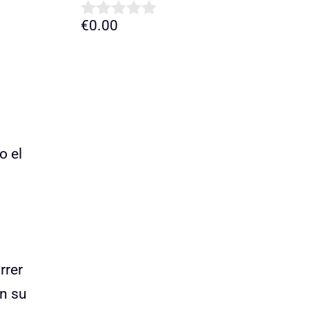
€
0.00
0
d
e
5
o el
rrer
en su