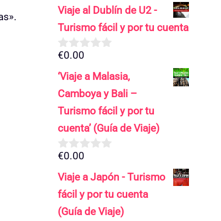
d
Viaje al Dublín de U2 -
e
as».
5
Turismo fácil y por tu cuenta
€
0.00
0
d
‘Viaje a Malasia,
e
5
Camboya y Bali –
Turismo fácil y por tu
cuenta’ (Guía de Viaje)
€
0.00
0
d
Viaje a Japón - Turismo
e
5
fácil y por tu cuenta
(Guía de Viaje)