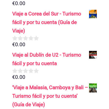
€
0.00
0
d
Viaje a Corea del Sur - Turismo
e
5
fácil y por tu cuenta (Guía de
Viaje)
€
0.00
0
d
Viaje al Dublín de U2 - Turismo
e
5
fácil y por tu cuenta
€
0.00
0
d
‘Viaje a Malasia, Camboya y Bali –
e
5
Turismo fácil y por tu cuenta’
(Guía de Viaje)