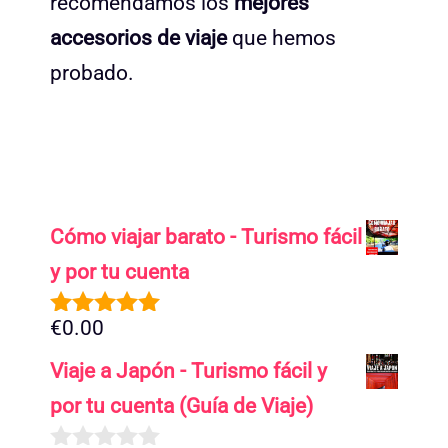
recomendamos los
mejores
accesorios de viaje
que hemos
probado.
Cómo viajar barato - Turismo fácil
y por tu cuenta
€
0.00
5.00
de 5
Viaje a Japón - Turismo fácil y
por tu cuenta (Guía de Viaje)