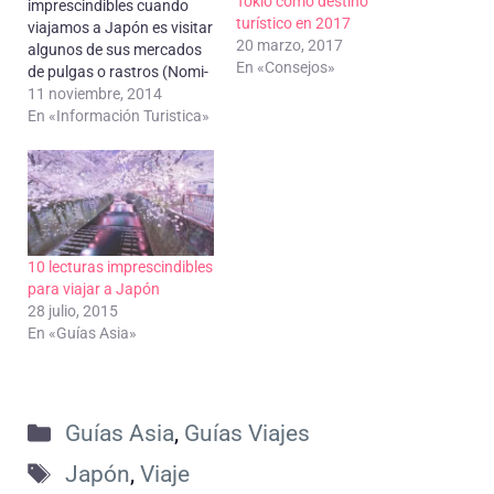
Tokio como destino
imprescindibles cuando
turístico en 2017
viajamos a Japón es visitar
20 marzo, 2017
algunos de sus mercados
En «Consejos»
de pulgas o rastros (Nomi-
no-ichi) Los vamos a
11 noviembre, 2014
encontrar en diferentes
En «Información Turistica»
lugares de Japón,
principalmente dentro de
los recintos de templos y
santuarios. Suelen abrir
pronto por la mañana y
estan abiertos hasta el
10 lecturas imprescindibles
final de…
para viajar a Japón
28 julio, 2015
En «Guías Asia»
Categorías
Guías Asia
,
Guías Viajes
Etiquetas
Japón
,
Viaje