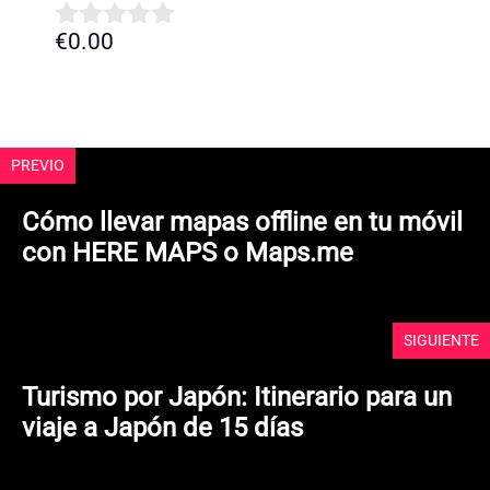
€
0.00
0
d
e
5
PREVIO
Cómo llevar mapas offline en tu móvil
con HERE MAPS o Maps.me
SIGUIENTE
Turismo por Japón: Itinerario para un
viaje a Japón de 15 días